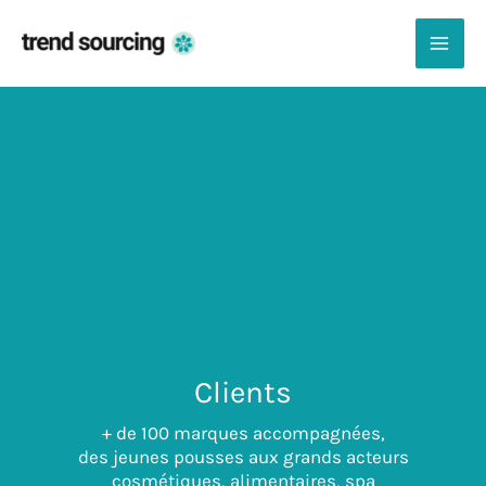
Aller
au
contenu
MAI
ME
Clients
+ de 100 marques accompagnées,
des jeunes pousses aux grands acteurs
cosmétiques, alimentaires, spa