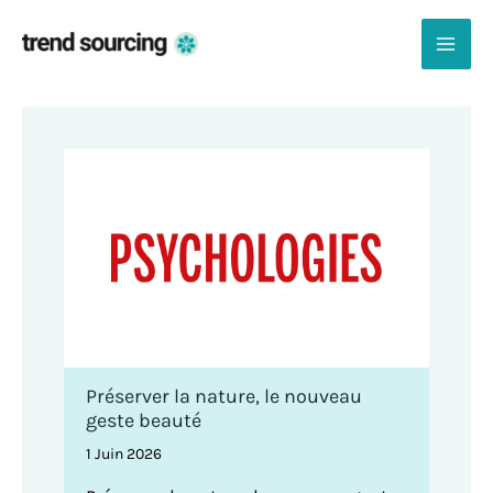
Aller
au
Dans les médias
contenu
MAI
ME
Préserver la nature, le nouveau
geste beauté
1 Juin 2026